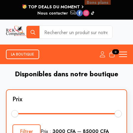
et plus...
TOP DEALS DU MOMENT
Nous contacter
Search
for:
0
LA BOUTIQUE
Disponibles dans notre boutique
Prix
Prix
Prix
min
max
Filtrer
Prix :
3000 CFA
—
85000 CFA