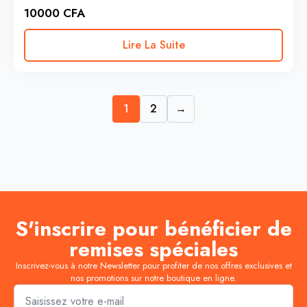
10000
CFA
Lire La Suite
1
2
→
S'inscrire pour bénéficier de
remises spéciales
Inscrivez-vous à notre Newsletter pour profiter de nos offres exclusives et
nos promotions sur notre boutique en ligne.
Email
*