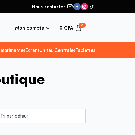
Nous contacter
0
Mon compte
0
CFA
Imprimantes
Ecrans
Unités Centrales
Tablettes
outique