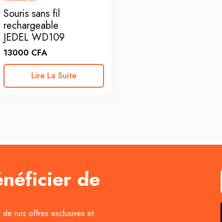
Souris sans fil
rechargeable
JEDEL WD109
13000
CFA
Lire La Suite
énéficier de
r de nos offres exclusives et