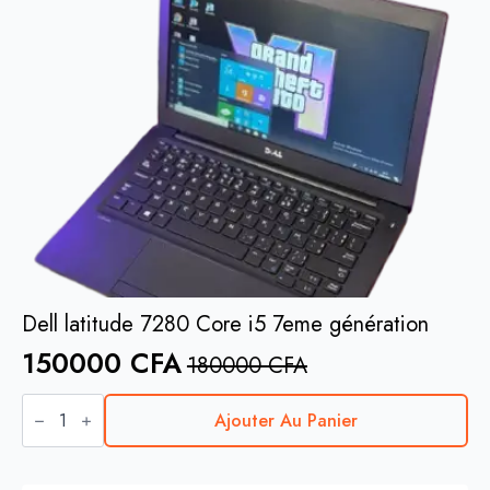
Dell latitude 7280 Core i5 7eme génération
150000
CFA
180000
CFA
quantité
de
Ajouter Au Panier
Dell
latitude
7280
Core