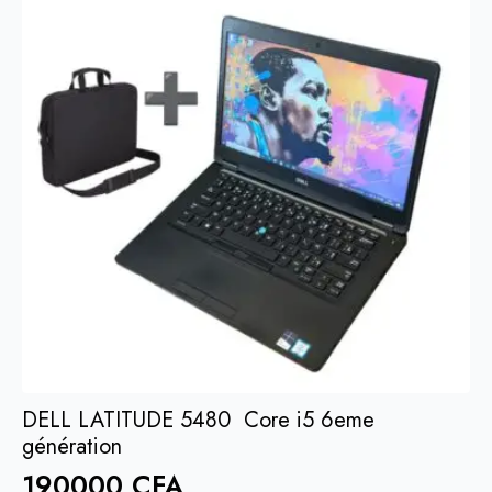
i5
7eme
génération
DELL LATITUDE 5480 Core i5 6eme
génération
190000
CFA