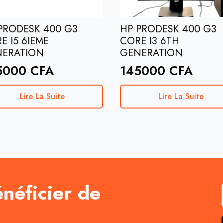
PRODESK 400 G3
HP PRODESK 400 G3
E I5 6IEME
CORE I3 6TH
NERATION
GENERATION
5000
CFA
145000
CFA
Lire La Suite
Lire La Suite
énéficier de