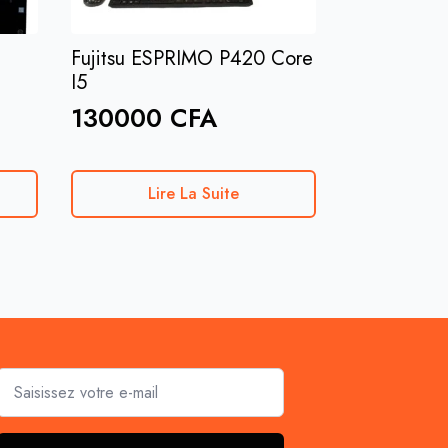
Fujitsu ESPRIMO P420 Core
I5
130000
CFA
Lire La Suite
Email
*