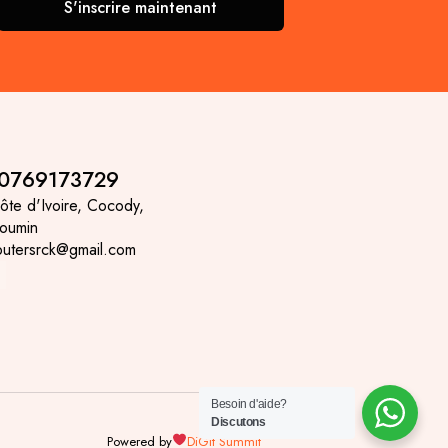
S'inscrire maintenant
 0769173729
ôte d'Ivoire, Cocody,
noumin
putersrck@gmail.com
Besoin d'aide?
Discutons
Powered by
DiGit Summit