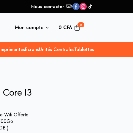
Nous contacter
0
Mon compte
0
CFA
Imprimantes
Ecrans
Unités Centrales
Tablettes
 Core I3
e Wifi Offerte
500Go
GB )