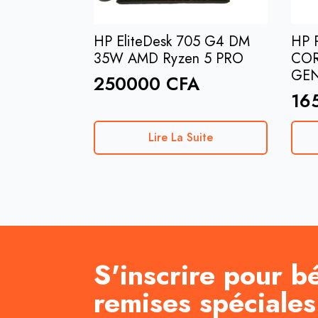
HP EliteDesk 705 G4 DM
HP 
35W AMD Ryzen 5 PRO
COR
GE
250000
CFA
16
Lire La Suite
S'inscrire pour b
remises spéciales