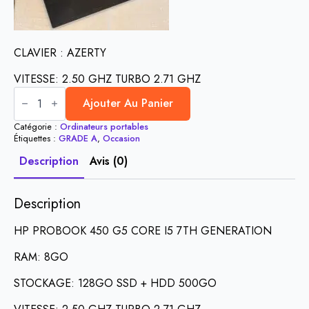
CLAVIER : AZERTY
VITESSE: 2.50 GHZ TURBO 2.71 GHZ
quantité
de
Ajouter Au Panier
HP
PROBOOK
Catégorie :
Ordinateurs portables
450
Étiquettes :
GRADE A
,
Occasion
G5
CORE
Description
Avis (0)
I5
7TH
GENERATION
Description
HP PROBOOK 450 G5 CORE I5 7TH GENERATION
RAM: 8GO
STOCKAGE: 128GO SSD + HDD 500GO