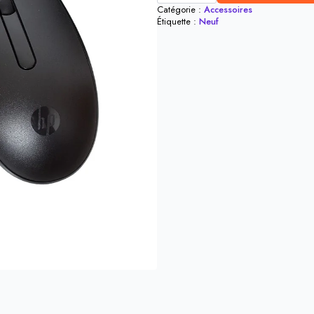
USB
Catégorie :
Accessoires
diverses
Étiquette :
Neuf
marque