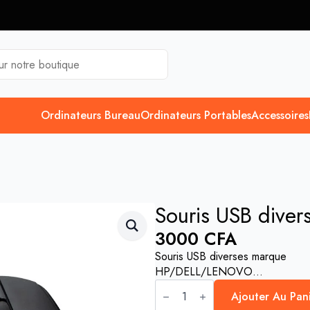
Ordinateurs Bureau
Ordinateurs Portables
Accessoires
Souris USB diver
3000
CFA
Souris USB diverses marque
HP/DELL/LENOVO…
quantité
de
Ajouter Au Pan
Souris