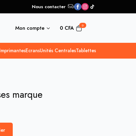
Nous contacter
0
Mon compte
0
CFA
Imprimantes
Ecrans
Unités Centrales
Tablettes
ses marque
ier