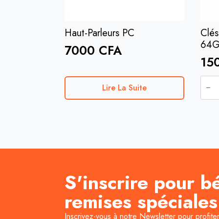
Haut-Parleurs PC
Clés
64
7000
CFA
15
quan
de
Lire La Suite
Clés
USB
SanD
Origi
64G
S'inscrire pour b
remises spéciales
Inscrivez-vous à notre Newsletter pour profite