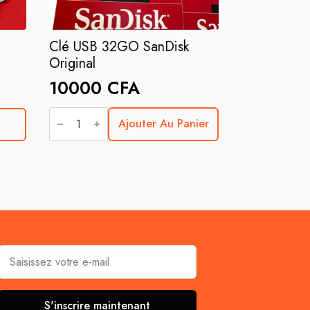
Clé USB 32GO SanDisk
Original
10000
CFA
quantité
de
Ajouter Au Panier
Clé
USB
32GO
SanDisk
Original
Email
*
S'inscrire maintenant