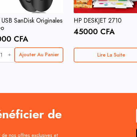
 USB SanDisk Originales
HP DESKJET 2710
Go
45000
CFA
000
CFA
tité
Ajouter Au Panier
Lire La Suite
isk
nales
o
énéficier de
r de nos offres exclusives et