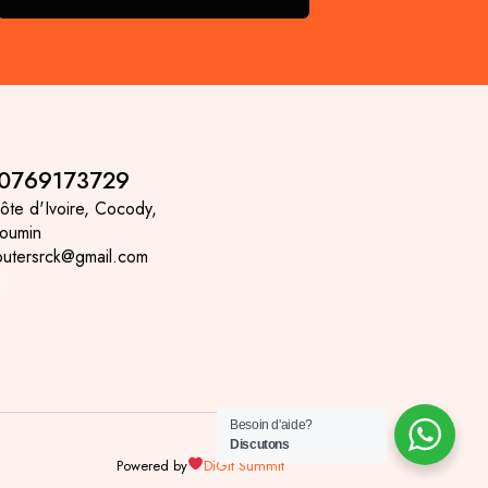
 0769173729
ôte d'Ivoire, Cocody,
noumin
putersrck@gmail.com
Besoin d'aide?
Discutons
Powered by
DiGit Summit